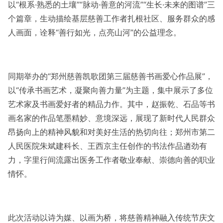
以“根系·熟悉的土壤”“脉动·善意的河流”“生长·未来的图谱”三
个篇章，生动描绘基层慈善工作者扎根社区、服务群众的感
人画面，诠释“善行如光，点亮山河”的公益理念。
同期举办的“郑州慈善凯歌团第三届慈善书画爱心作品展”，
以“传承书画艺术，凝聚向善力量”为主题，集中展示了多位
艺术家及书画爱好者的精品力作。其中，赵振乾、石品等书
画名家的作品笔墨精妙、意境深远，展现了新时代人民群众
昂扬向上的精神风貌和对美好生活的热切向往；郑州市第二
人民医院朱斌建科长、王西京主任创作的书法作品遒劲有
力，字里行间流露出医务工作者敬业奉献、崇德向善的职业
情怀。
此次活动以诗为媒、以画为桥，将慈善精神融入传统节庆文