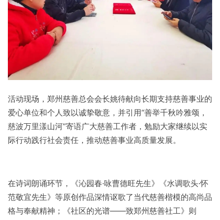
活动现场，郑州慈善总会会长姚待献向长期支持慈善事业的
爱心单位和个人致以诚挚敬意，并引用“善举千秋吟雅颂，
慈波万里漾山河”寄语广大慈善工作者，勉励大家继续以实
际行动践行社会责任，推动慈善事业高质量发展。
在诗词朗诵环节，《沁园春·咏曹德旺先生》《水调歌头·怀
范敬宜先生》等原创作品深情讴歌了当代慈善楷模的高尚品
格与奉献精神；《社区的光谱——致郑州慈善社工》则