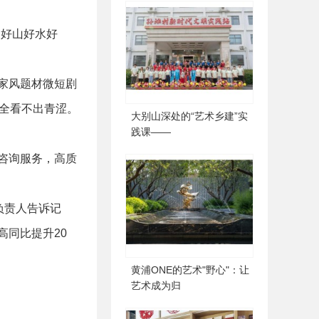
的好山好水好
家风题材微短剧
全看不出青涩。
大别山深处的“艺术乡建”实
践课——
咨询服务，高质
负责人告诉记
同比提升20
黄浦ONE的艺术"野心"：让
艺术成为归