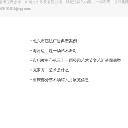
读者仅做参考，如若文中涉及有违公德、触犯法律的内容，一经发现，立即删
9404@qq.com
• 包头市违法广告典型案例
• 海河边，赴一场艺术派对
• 市职教中心第三十一届校园艺术节文艺汇演圆满举
• 克罗齐：艺术是什么
• 重庆部分艺术场馆六月展览信息