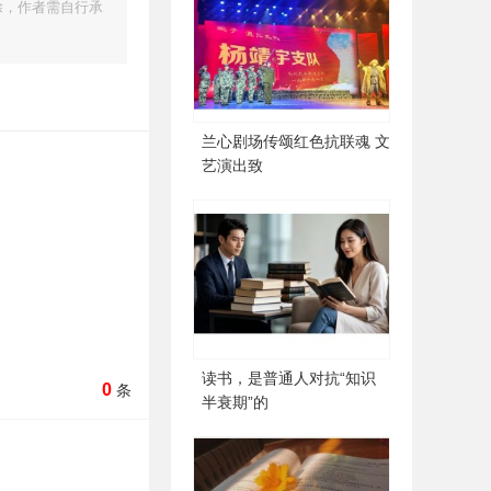
除，作者需自行承
兰心剧场传颂红色抗联魂 文
艺演出致
读书，是普通人对抗“知识
0
条
半衰期”的