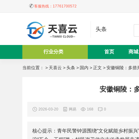
客服热线：
17761700572
头条
行业分类
首页
商城
当前位置： >
天喜云
>
头条
>
国内
>
正文 >
安徽铜陵：多措
安徽铜陵：
2026-03-20
网易
168
0
核心提示：青年民警钟源围绕“文化赋能乡村振兴