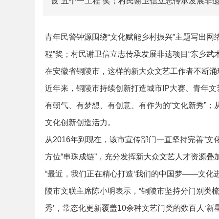
设“五个一工程”奖；村民谢卫信立志传承发展非
青年民警钟源围绕“文化赋能乡村振兴”主题写出网
程”奖；村民谢卫信立志传承发展非遗项目“东乡武
在安徽省铜陵市，这样的新大众文艺工作者不断涌
近年来，铜陵市持续创新打造城市IP大赛、青年
有朝气、有梦想、有创意、有作为的“文化新秀”；从
文化创新创造活力。
从2016年到现在，该市宣传部门一直坚持完善“
方位“串珠成链”，充分发挥新大众文艺人才资源叠
“最近，我们正在精心打造‘我们的中国梦——文化
陵市文联主席陈小明表示，“铜陵市坚持分门别类
秀’，常态化更新覆盖10余种文艺门类的数百人‘新