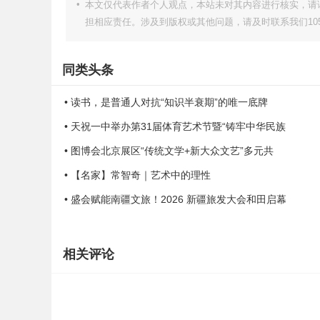
•
本文仅代表作者个人观点，本站未对其内容进行核实，请
担相应责任。涉及到版权或其他问题，请及时联系我们105051
同类头条
• 读书，是普通人对抗“知识半衰期”的唯一底牌
• 天祝一中举办第31届体育艺术节暨“铸牢中华民族
• 图博会北京展区“传统文学+新大众文艺”多元共
• 【名家】常智奇｜艺术中的理性
• 盛会赋能南疆文旅！2026 新疆旅发大会和田启幕
相关评论