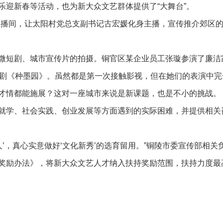
乐迎新春等活动，也为新大众文艺群体提供了“大舞台”。
直播间，让太阳村党总支副书记古宏媛化身主播，宣传推介郊区
微短剧、城市宣传片的拍摄。铜官区某企业员工张璇参演了廉洁
视剧《种墨园》。虽然都是第一次接触影视，但在她们的表演中完
才情都能施展？这对一座城市来说是新课题，也是不小的挑战。
就学、社会实践、创业发展等方面遇到的实际困难，并提供相关
’，真心实意做好‘文化新秀’的选育留用。”铜陵市委宣传部相关
奖励办法》，将新大众文艺人才纳入扶持奖励范围，扶持力度最高
。