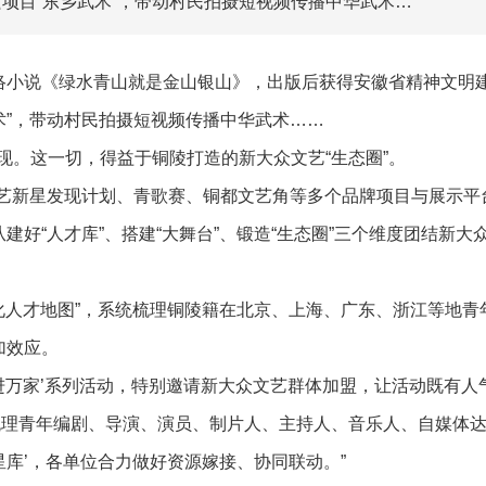
遗项目“东乡武术”，带动村民拍摄短视频传播中华武术…
络小说《绿水青山就是金山银山》，出版后获得安徽省精神文明建
术”，带动村民拍摄短视频传播中华武术……
现。这一切，得益于铜陵打造的新大众文艺“生态圈”。
文艺新星发现计划、青歌赛、铜都文艺角等多个品牌项目与展示平
建好“人才库”、搭建“大舞台”、锻造“生态圈”三个维度团结新大
文化人才地图”，系统梳理铜陵籍在北京、上海、广东、浙江等地青
加效应。
进万家’系列活动，特别邀请新大众文艺群体加盟，让活动既有人
梳理青年编剧、导演、演员、制片人、主持人、音乐人、自媒体达
星库’，各单位合力做好资源嫁接、协同联动。”