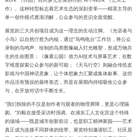
work”（作品）转向多元主体协作的“Art-Work”（艺术工
作）。这种转型标志着艺术生态的深刻变革——精英主导的
单一创作模式逐渐消解，公众参与的意识全面觉醒。
展览的三大共创项目成为这一理念的生动注脚。《光语者与
小鸟》以自然疗愈为内核，通过“鸟鸣电台”工作坊，将公众
录制的鸟鸣声、绘制的鸟类图像融入灯光雕塑，形成万物共
生的生命图景；《像素公园》借力AI技术与屏幕艺术，在数
字维度探索公众参与的新可能；《天马行空》则融合传统皮
影戏与中国神话意象，让个体想象力汇聚成集体叙事。这些
作品没有预设的最终形态，而是在展期内持续吸收公众参
与，在开放对话中不断生长。
“我们拆除的不仅是创作者与观者的物理屏障，更是心理隔
阂。”刘毅在接受采访时强调。在浦东工人文化宫这个特殊
的场域——既是城市创新前沿，也是职工精神家园——艺术
真正成为连接不同群体的纽带。展览特别邀请职工、社区居