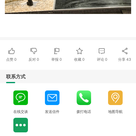
点赞
0
反对
0
举报 0
收藏 0
评论
0
分享
43
联系方式
在线交谈
发送信件
拨打电话
地图导航