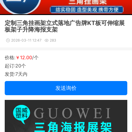
定制三角挂画架立式落地广告牌KT板可伸缩展
板架子升降海报支架
2026-03-11 12:47
283
价格:
￥12.00
/个
起订:20个
发货:7天内
发送询价