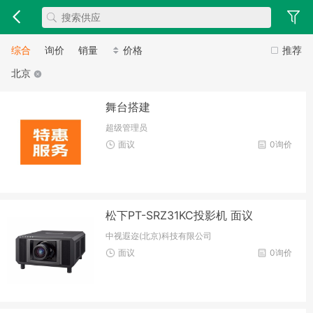
综合
询价
销量
价格
推荐
北京
舞台搭建
超级管理员
面议
0询价
松下PT-SRZ31KC投影机 面议
中视遐迩(北京)科技有限公司
面议
0询价